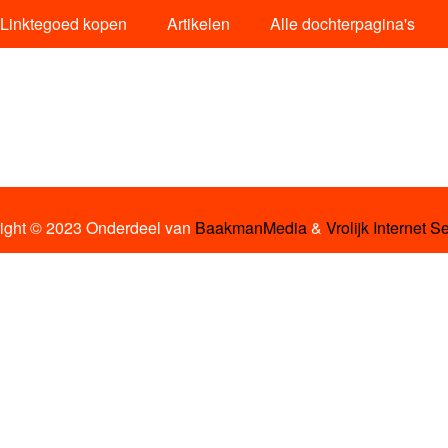
Linktegoed kopen
Artikelen
Alle dochterpagina's
ight © 2023 Onderdeel van
BaakmanMedia
&
Vrolijk Internet S